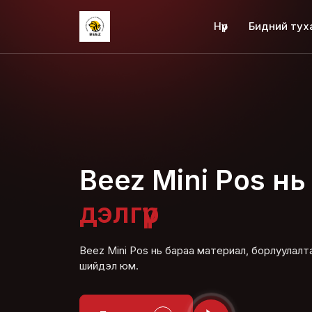
Нүүр
Бидний тух
Beez Mini Pos н
дэлгүүр
Beez Mini Pos нь бараа материал, борлуулалта
шийдэл юм.