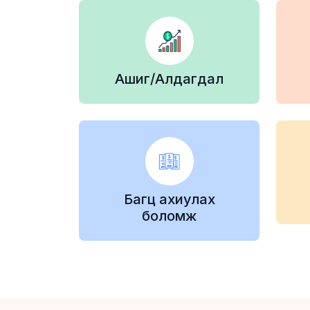
Ашиг/Алдагдал
Багц ахиулах
боломж