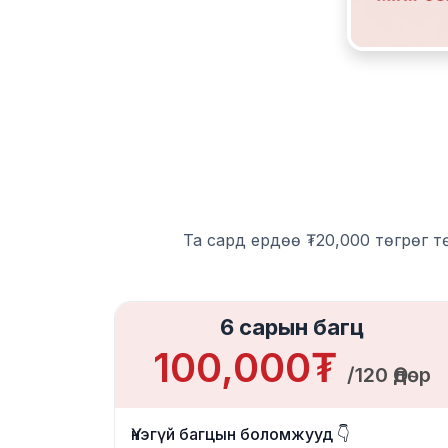
Та сард ердөө ₮20,000 төгрөг т
6 сарын багц
100,000₮
/120 Өдөр
Үнэгүй багцын боломжууд 👇