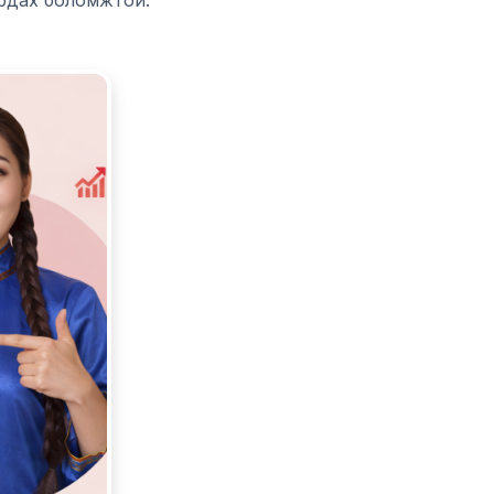
ирдах боломжтой.