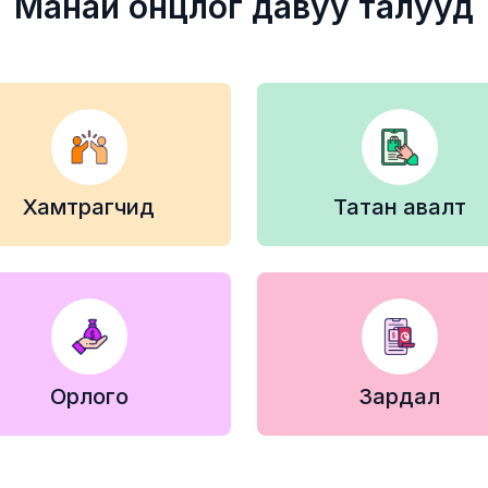
Манай онцлог давуу талууд
Хамтрагчид
Татан авалт
Орлого
Зардал