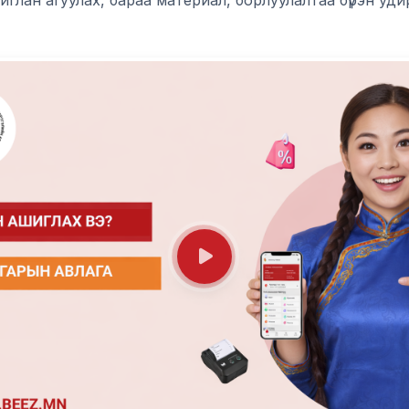
шиглан агуулах, бараа материал, борлуулалтаа бүрэн уд