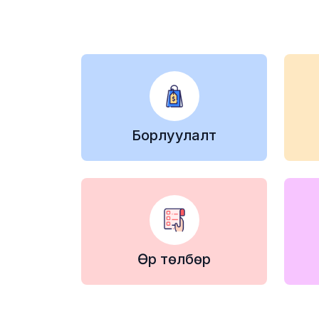
Борлуулалт
Өр төлбөр