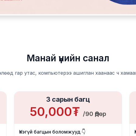
Манай үнийн санал
өлөөд гар утас, компьютерээ ашиглан хаанаас ч хамаа
3 сарын багц
50,000₮
/90 Өдөр
Үнэгүй багцын боломжууд 👇