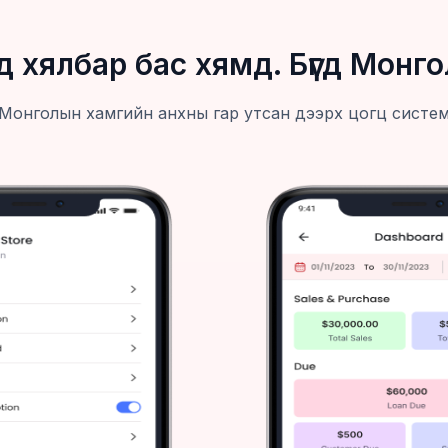
 хялбар бас хямд. Бүгд Монго
Монголын хамгийн анхны гар утсан дээрх цогц систе