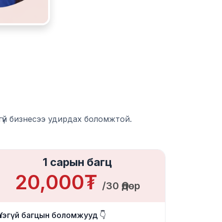
гүй бизнесээ удирдах боломжтой.
1 сарын багц
20,000₮
/30 Өдөр
Үнэгүй багцын боломжууд 👇