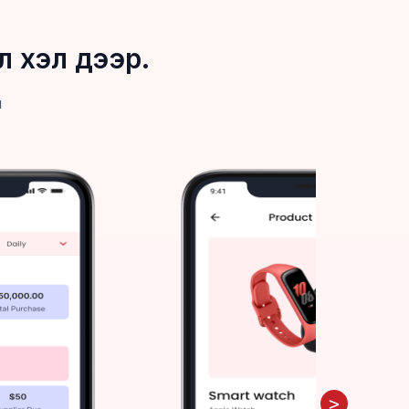
л хэл дээр.
м