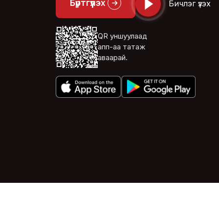
Бүртгүүлэх
Бичлэг үзэх
QR уншуулаад
апп-аа татаж
аваарай.