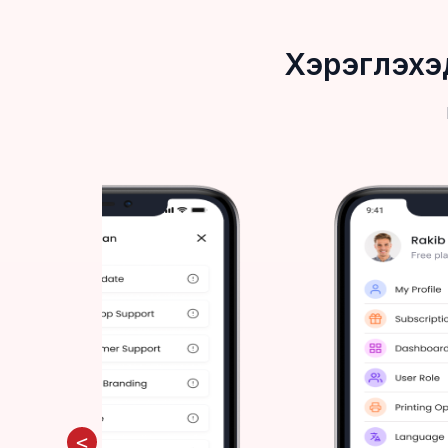
Хэрэглэхэд