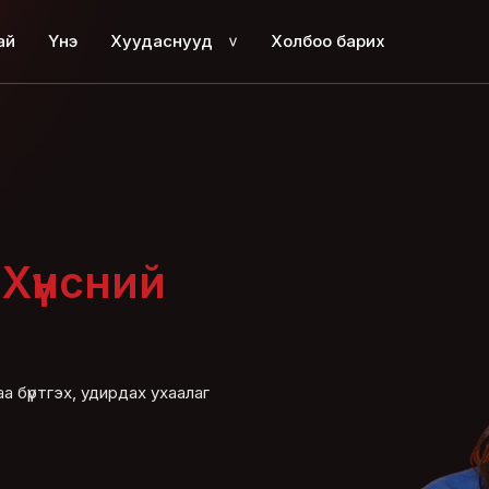
ай
Үнэ
Хуудаснууд
Холбоо барих
>
ь
Хүнсний
а бүртгэх, удирдах ухаалаг