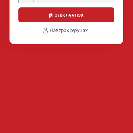
Үргэлжлүүлэх
Нэвтрэх рүү буцах