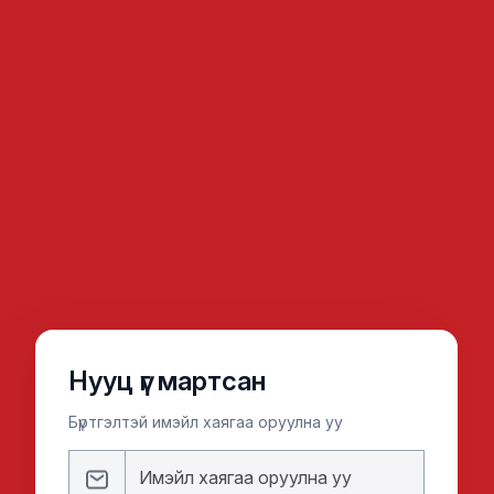
Нууц үг мартсан
Бүртгэлтэй имэйл хаягаа оруулна уу